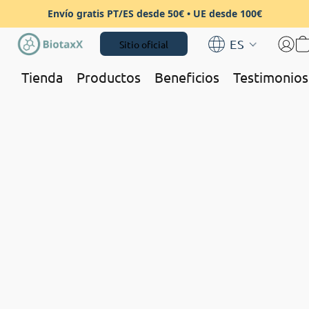
Envío gratis PT/ES desde 50€ • UE desde 100€
ES
Sitio oficial
Tienda
Productos
Beneficios
Testimonios