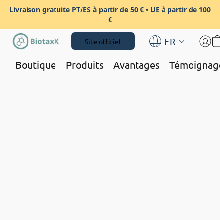
Livraison gratuite PT/ES à partir de 50 € • UE à partir de 100
€
FR
Site officiel
Boutique
Produits
Avantages
Témoignag