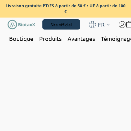
Livraison gratuite PT/ES à partir de 50 € • UE à partir de 100
€
FR
Site officiel
Boutique
Produits
Avantages
Témoignag