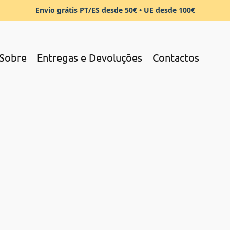
Envio grátis PT/ES desde 50€ • UE desde 100€
Sobre
Entregas e Devoluções
Contactos