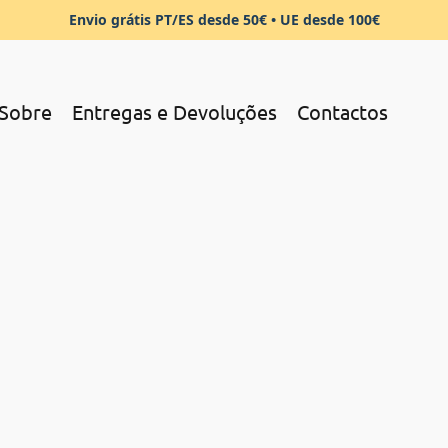
Envio grátis PT/ES desde 50€ • UE desde 100€
Sobre
Entregas e Devoluções
Contactos