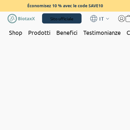
Économisez 10 % avec le code SAVE10
IT
Sito ufficiale
Shop
Prodotti
Benefici
Testimonianze
C