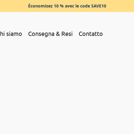
Économisez 10 % avec le code SAVE10
hi siamo
Consegna & Resi
Contatto