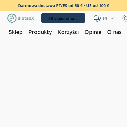
Darmowa dostawa PT/ES od 50 € • UE od 100 €
PL
Oficjalna strona
Sklep
Produkty
Korzyści
Opinie
O nas