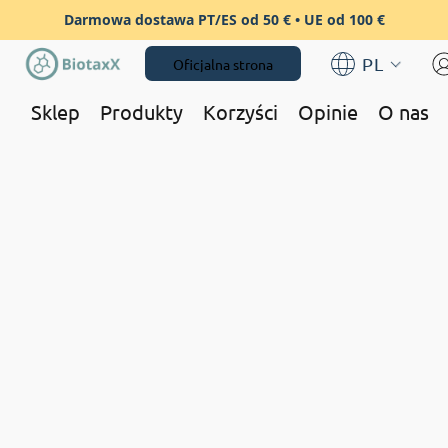
Darmowa dostawa PT/ES od 50 € • UE od 100 €
PL
Oficjalna strona
Sklep
Produkty
Korzyści
Opinie
O nas