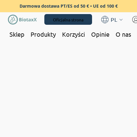
Darmowa dostawa PT/ES od 50 € • UE od 100 €
PL
Oficjalna strona
Sklep
Produkty
Korzyści
Opinie
O nas