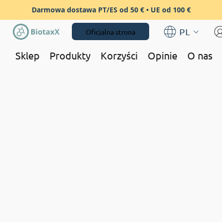
Darmowa dostawa PT/ES od 50 € • UE od 100 €
PL
Oficjalna strona
Sklep
Produkty
Korzyści
Opinie
O nas