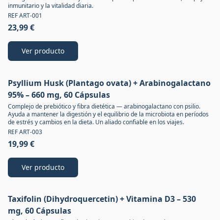
inmunitario y la vitalidad diaria.
REF ART-001
23,99 €
Ver producto
Psyllium Husk (Plantago ovata) + Arabinogalactano
-10% CON CÓDIGO SAVE10
95% – 660 mg, 60 Cápsulas
Complejo de prebiótico y fibra dietética — arabinogalactano con psilio.
Ayuda a mantener la digestión y el equilibrio de la microbiota en períodos
de estrés y cambios en la dieta. Un aliado confiable en los viajes.
REF ART-003
19,99 €
Ver producto
Taxifolin (Dihydroquercetin) + Vitamina D3 – 530
-10% CON CÓDIGO SAVE10
mg, 60 Cápsulas