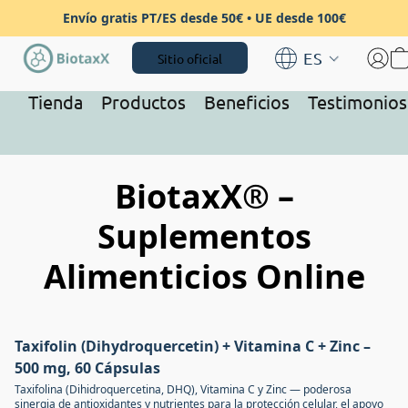
Envío gratis PT/ES desde 50€ • UE desde 100€
ES
Sitio oficial
Tienda
Productos
Beneficios
Testimonios
BiotaxX® –
Suplementos
Alimenticios Online
Taxifolin (Dihydroquercetin) + Vitamina C + Zinc –
-10% CODICE SAVE10
500 mg, 60 Cápsulas
Taxifolina (Dihidroquercetina, DHQ), Vitamina C y Zinc — poderosa
sinergia de antioxidantes y nutrientes para la protección celular, el apoyo