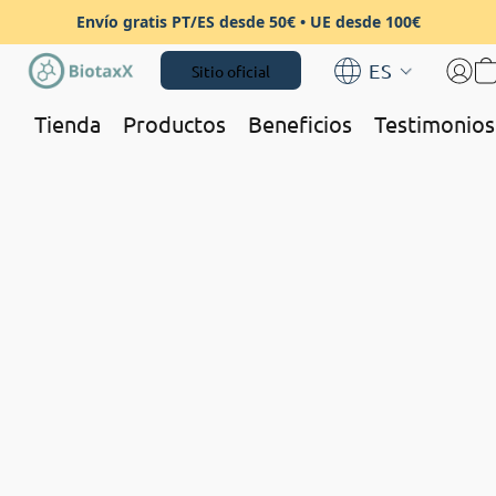
Envío gratis PT/ES desde 50€ • UE desde 100€
ES
Sitio oficial
Tienda
Productos
Beneficios
Testimonios