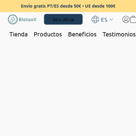
Envío gratis PT/ES desde 50€ • UE desde 100€
ES
Sitio oficial
Tienda
Productos
Beneficios
Testimonios